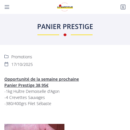


Route de Paris
18110 Fussy
PANIER PRESTIGE
06 22 27 86 08
Promotions

17/10/2025

Opportunité de la semaine prochaine
Panier Prestige 38,95€
Adresse email de réception

-1kg Huître Demoiselle d'Agon
-4 Crevettes Sauvages
En cochant cette case, vous consentez à recevoir nos propositions commerciales à
-380/400grs Filet Sébaste
l'adresse email indiqué ci-dessus. Vous pouvez vous désinscrire à tout moment en
utilisant
le formulaire de désinscription
.
INSCRIPTION