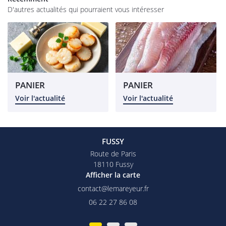
os magasins
D'autres actualités qui pourraient vous intéresser
Épicerie
rofessionnel
RESTEZ INFO
alités et tarifs
INSCRIPTION NEW
Avis
PANIER
PANIER
Voir l'actualité
Voir l'actualité
Commandez
REJOIGNEZ-NOU
FUSSY
Route de Paris
18110 Fussy
Afficher la carte
06 22 27 86 08