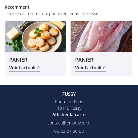
os magasins
Récemment
D'autres actualités qui pourraient vous intéresser
Épicerie
rofessionnel
RESTEZ INFO
alités et tarifs
INSCRIPTION NEW
Avis
PANIER
PANIER
Commandez
Voir l'actualité
Voir l'actualité
REJOIGNEZ-NOU
FUSSY
Route de Paris
18110 Fussy
Afficher la carte
06 22 27 86 08