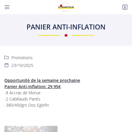


Route de Paris
18110 Fussy
PANIER ANTI-INFLATION
06 22 27 86 08
Promotions

23/10/2025

Opportunité de la semaine prochaine
Panier Anti-Inflation: 29,95€
Adresse email de réception

-8 Accras de Morue
-2 Cabillauds Panés
En cochant cette case, vous consentez à recevoir nos propositions commerciales à
-380/400grs Dos Eglefin
l'adresse email indiqué ci-dessus. Vous pouvez vous désinscrire à tout moment en
utilisant
le formulaire de désinscription
.
INSCRIPTION