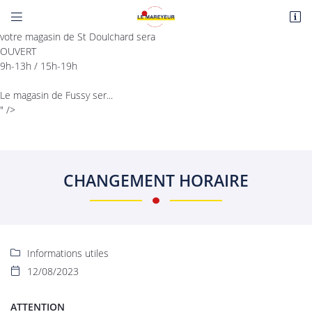
Les Vendredis 18 et 25 Août


Route de Paris
votre magasin de St Doulchard sera
18110 Fussy
OUVERT
06 22 27 86 08
9h-13h / 15h-19h
Le magasin de Fussy ser...
" />
CHANGEMENT HORAIRE
Adresse email de réception

En cochant cette case, vous consentez à recevoir nos propositions commerciales à
l'adresse email indiqué ci-dessus. Vous pouvez vous désinscrire à tout moment en
Informations utiles

utilisant
le formulaire de désinscription
.
12/08/2023

INSCRIPTION
ATTENTION