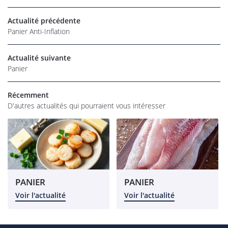
Actualité précédente
06 22 27 86 
Accueil
Panier Anti-Inflation
os magasins
Actualité suivante
Épicerie
Panier
rofessionnel
Récemment
RESTEZ INFO
D'autres actualités qui pourraient vous intéresser
alités et tarifs
INSCRIPTION NEW
Avis
Commandez
REJOIGNEZ-NOU
PANIER
PANIER
Voir l'actualité
Voir l'actualité