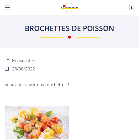


Route de Paris
18110 Fussy
BROCHETTES DE POISSON
06 22 27 86 08
Nouveautés

23/06/2022

Venez découvrir nos brochettes !
Adresse email de réception

En cochant cette case, vous consentez à recevoir nos propositions commerciales à
l'adresse email indiqué ci-dessus. Vous pouvez vous désinscrire à tout moment en
utilisant
le formulaire de désinscription
.
INSCRIPTION