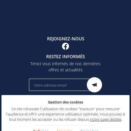
REJOIGNEZ-NOUS
RESTEZ INFORMÉS
Tenez vous informés de nos dernières
offres et actualités
Gestion des cookies
Mentions Légales
Conditions générales d'utilisation
Ce site nécessite l'utilisation de cookies "traceurs" pour mesurer
Politique de confidentialité
l'audience et offrir une experience utilisateur optimale. Vous pouvez à
Gestion des cookies
tout moment les accepter ou les refuser depuis
notre page dédiée
.
Sitemap