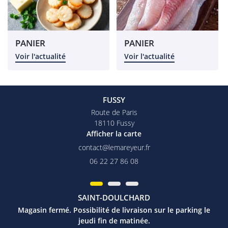
rofessionnel
RESTEZ INFO
alités et tarifs
PANIER
PANIER
Voir l'actualité
Voir l'actualité
INSCRIPTION NEW
Avis
Commandez
FUSSY
REJOIGNEZ-NOU
Route de Paris
18110 Fussy
Afficher la carte
06 22 27 86 08
SAINT-DOULCHARD
Magasin fermé. Possibilité de livraison sur le parking le
jeudi fin de matinée.