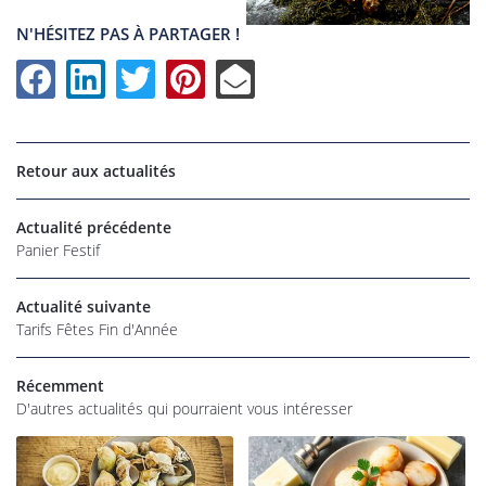
N'HÉSITEZ PAS À PARTAGER !
UNE QUESTI
06 22 27 86 
Accueil
Retour aux actualités
os magasins
Actualité précédente
Épicerie
Panier Festif
rofessionnel
Actualité suivante
RESTEZ INFO
Tarifs Fêtes Fin d'Année
alités et tarifs
INSCRIPTION NEW
Avis
Récemment
D'autres actualités qui pourraient vous intéresser
Commandez
REJOIGNEZ-NOU