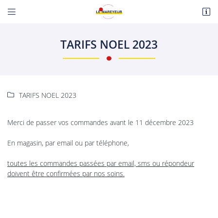


Route de Paris
18110 Fussy
TARIFS NOEL 2023
06 22 27 86 08
TARIFS NOEL 2023

Merci de passer vos commandes avant le 11 décembre 2023
En magasin, par email ou par téléphone,
Adresse email de réception

toutes les commandes passées par email, sms ou répondeur
En cochant cette case, vous consentez à recevoir nos propositions commerciales à
doivent être confirmées par nos soins.
l'adresse email indiqué ci-dessus. Vous pouvez vous désinscrire à tout moment en
utilisant
le formulaire de désinscription
.
INSCRIPTION