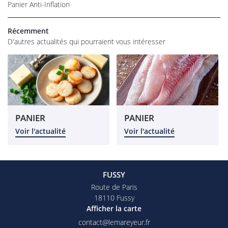
Panier Anti-Inflation
os magasins
Récemment
Épicerie
D'autres actualités qui pourraient vous intéresser
rofessionnel
RESTEZ INFO
alités et tarifs
INSCRIPTION NEW
Avis
PANIER
PANIER
Commandez
Voir l'actualité
Voir l'actualité
REJOIGNEZ-NOU
FUSSY
Route de Paris
18110 Fussy
Afficher la carte