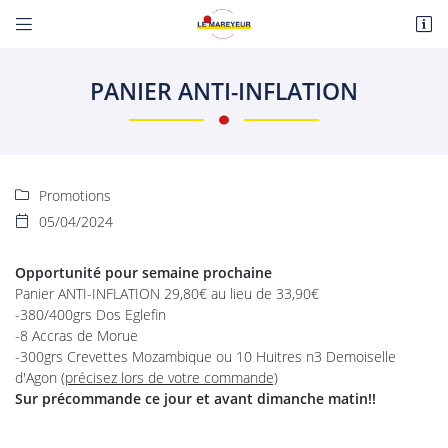


Route de Paris
18110 Fussy
PANIER ANTI-INFLATION
06 22 27 86 08
Promotions

05/04/2024

Opportunité pour semaine prochaine
Panier ANTI-INFLATION 29,80€ au lieu de 33,90€
Adresse email de réception

-380/400grs Dos Eglefin
-8 Accras de Morue
En cochant cette case, vous consentez à recevoir nos propositions commerciales à
-300grs Crevettes Mozambique ou 10 Huitres n3 Demoiselle
l'adresse email indiqué ci-dessus. Vous pouvez vous désinscrire à tout moment en
utilisant
le formulaire de désinscription
.
d'Agon
(précisez lors de votre commande)
Sur précommande ce jour et
avant dimanche matin!!
INSCRIPTION