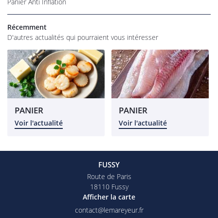
Panier Anti Inflation
os magasins
Récemment
Épicerie
D'autres actualités qui pourraient vous intéresser
rofessionnel
RESTEZ INFO
alités et tarifs
INSCRIPTION NEW
Avis
PANIER
PANIER
Commandez
Voir l'actualité
Voir l'actualité
REJOIGNEZ-NOU
FUSSY
Route de Paris
18110 Fussy
Afficher la carte