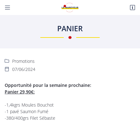


Route de Paris
18110 Fussy
PANIER
06 22 27 86 08
Promotions

07/06/2024

Opportunité pour la semaine prochaine:
Panier 29,90€:
Adresse email de réception

-1,4kgrs Moules Bouchot
En cochant cette case, vous consentez à recevoir nos propositions commerciales à
-1 pavé Saumon Fumé
l'adresse email indiqué ci-dessus. Vous pouvez vous désinscrire à tout moment en
utilisant
le formulaire de désinscription
.
-380/400grs Filet Sébaste
INSCRIPTION