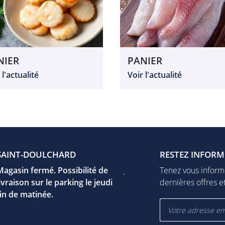
NIER
PANIER
 l'actualité
Voir l'actualité
UR-YÈVRE
SAINT-DOULCHARD
VIERZON
FUSSY
RESTEZ INFORM
F
e Jeanne d'arc
Magasin fermé. Possibilité de
17 rue Léo Mérigot
Jeudi
Tenez vous inform
 Mehun-Sur-Yèvre
livraison sur le parking le jeudi
18100 Vierzon
15h00 - 19h00
dernières offres et
er la carte
fin de matinée.
Afficher la carte
Vendredi
09h00 - 12h30
15h00 - 19h00