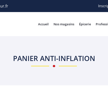
Inscri
Accueil
Nos magasins
Épicerie
Profess
PANIER ANTI-INFLATION
rciales à