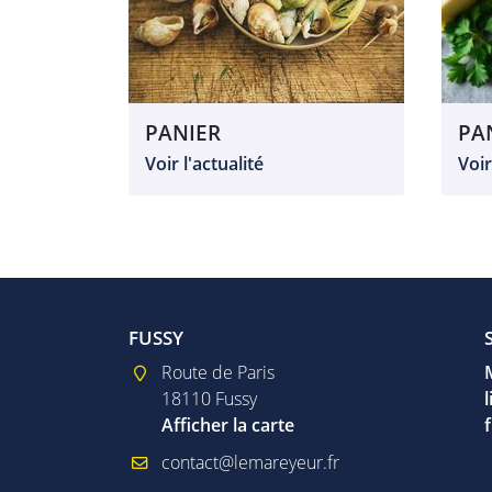
PANIER
PA
Voir l'actualité
Voir
FUSSY
MEHUN-SUR-YÈVRE
MEHUN-S
igot
Route de Paris
Vendredi
119 Ru
18110 Fussy
09h00 - 12h30
18500
te
Afficher la carte
15h00 - 19h00
Affich
Samedi
09h00 - 12h00