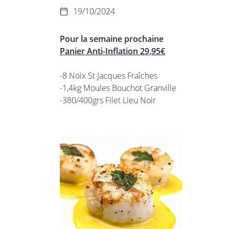
l'adresse email indiqué ci-dessus. Vous pouvez vous désinscrire à tout 
19/10/2024
utilisant
le formulaire de désinscription

.
INSCRIPTION
Pour la semaine prochaine
Panier Anti-Inflation 29,95€
-8 Noix St Jacques Fraîches
-1,4kg Moules Bouchot Granville
-380/400grs Filet Lieu Noir