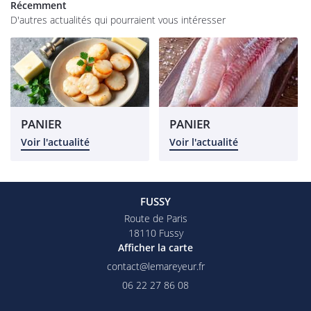
os magasins
Récemment
D'autres actualités qui pourraient vous intéresser
Épicerie
rofessionnel
RESTEZ INFO
alités et tarifs
INSCRIPTION NEW
Avis
PANIER
PANIER
Commandez
Voir l'actualité
Voir l'actualité
REJOIGNEZ-NOU
FUSSY
Route de Paris
18110 Fussy
Afficher la carte
06 22 27 86 08