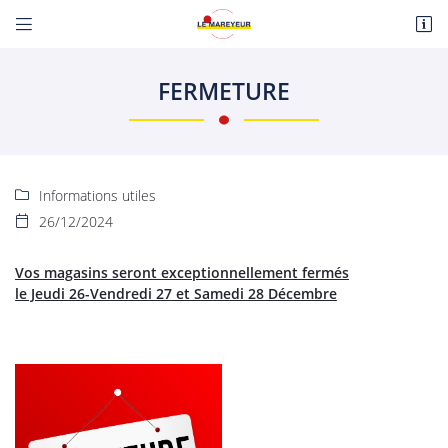


Route de Paris
18110 Fussy
FERMETURE
06 22 27 86 08
Informations utiles

26/12/2024

Vos magasins seront exceptionnellement fermés
le Jeudi 26-Vendredi 27 et Samedi 28 Décembre
Adresse email de réception

En cochant cette case, vous consentez à recevoir nos propositions commerciales à
l'adresse email indiqué ci-dessus. Vous pouvez vous désinscrire à tout moment en
utilisant
le formulaire de désinscription
.
INSCRIPTION