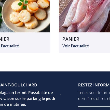
NIER
PANIER
 l'actualité
Voir l'actualité
UR-YÈVRE
SAINT-DOULCHARD
VIERZON
FUSSY
RESTEZ INFORM
F
e Jeanne d'arc
Magasin fermé. Possibilité de
17 rue Léo Mérigot
Jeudi
Tenez vous inform
 Mehun-Sur-Yèvre
livraison sur le parking le jeudi
18100 Vierzon
15h00 - 19h00
dernières offres et
er la carte
fin de matinée.
Afficher la carte
Vendredi