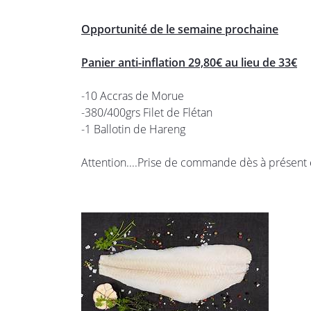
l'adresse email indiqué ci-dessus. Vous pouvez vous désinscrire à tout 
utilisant
le formulaire de désinscription
.
Opportunité de le semaine prochaine
INSCRIPTION
Panier anti-inflation 29,80€ au lieu de 33€
-10 Accras de Morue
-380/400grs Filet de Flétan
-1 Ballotin de Hareng
Attention....Prise de commande dès à présent