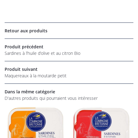
UNE QUESTI
Retour aux produits
06 22 27 86 
Accueil
Produit précédent
Sardines à l’huile d’olive et au citron Bio
os magasins
Épicerie
Produit suivant
Maquereaux à la moutarde petit
rofessionnel
RESTEZ INFO
alités et tarifs
Dans la même catégorie
D'autres produits qui pourraient vous intéresser
INSCRIPTION NEW
Avis
Commandez
REJOIGNEZ-NOU