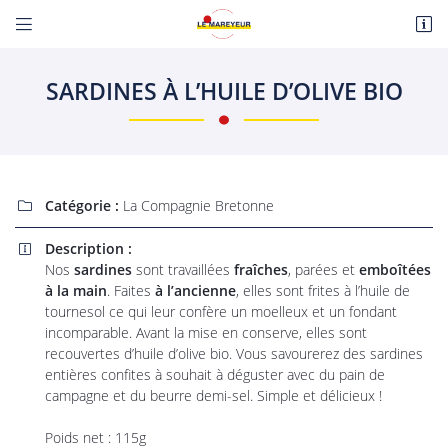


Route de Paris
18110 Fussy
SARDINES À L’HUILE D’OLIVE BIO
06 22 27 86 08
Catégorie :
La Compagnie Bretonne

Description :

Nos
sardines
sont travaillées
fraîches
, parées et
emboîtées
à la main
. Faites
à l’ancienne
, elles sont frites à l’huile de
Adresse email de réception

tournesol ce qui leur confère un moelleux et un fondant
incomparable. Avant la mise en conserve, elles sont
En cochant cette case, vous consentez à recevoir nos propositions commerciales à
recouvertes d’huile d’olive bio. Vous savourerez des sardines
l'adresse email indiqué ci-dessus. Vous pouvez vous désinscrire à tout moment en
utilisant
le formulaire de désinscription
.
entières confites à souhait à déguster avec du pain de
campagne et du beurre demi-sel. Simple et délicieux !
INSCRIPTION
Poids net : 115g