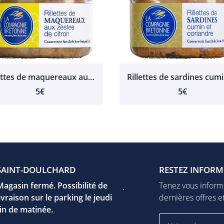
Rillettes de maquereaux aux zestes de citron 121ml
5€
5€
UR-YÈVRE
SAINT-DOULCHARD
VIERZON
FUSSY
RESTEZ INFORM
F
e Jeanne d'arc
Magasin fermé. Possibilité de
17 rue Léo Mérigot
Jeudi
Tenez vous inform
 Mehun-Sur-Yèvre
livraison sur le parking le jeudi
18100 Vierzon
15h00 - 19h00
dernières offres et
er la carte
fin de matinée.
Afficher la carte
Vendredi
09h00 - 12h30