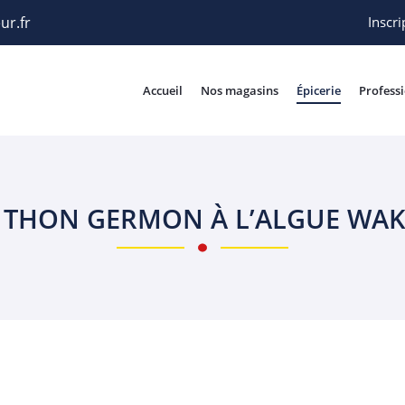
Inscri
Accueil
Nos magasins
Épicerie
Profess
E THON GERMON À L’ALGUE WA
rciales à