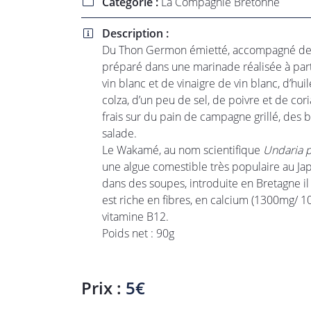
Catégorie :
La Compagnie Bretonne

l'adresse email indiqué ci-dessus. Vous pouvez vous désinscrire à tout 
utilisant
le formulaire de désinscription
.
Description :

INSCRIPTION
Du Thon Germon émietté, accompagné d
préparé dans une marinade réalisée à part
vin blanc et de vinaigre de vin blanc, d’huil
colza, d’un peu de sel, de poivre et de cori
frais sur du pain de campagne grillé, des b
salade.
Le Wakamé, au nom scientifique
Undaria p
une algue comestible très populaire au Ja
dans des soupes, introduite en Bretagne il 
est riche en fibres, en calcium (1300mg/ 10
vitamine B12.
Poids net : 90g
Prix :
5€