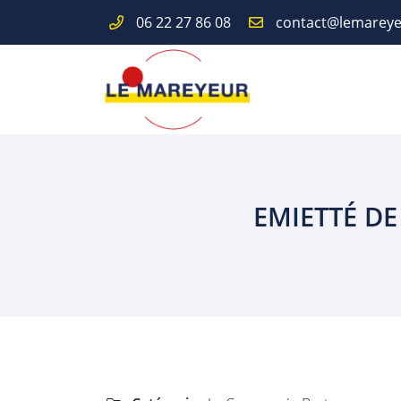
06 22 27 86 08
Route de Paris
18110 Fussy
06 22 27 86 08
EMIETTÉ D
Adresse email de réception

En cochant cette case, vous consentez à recevoir nos propositions comme