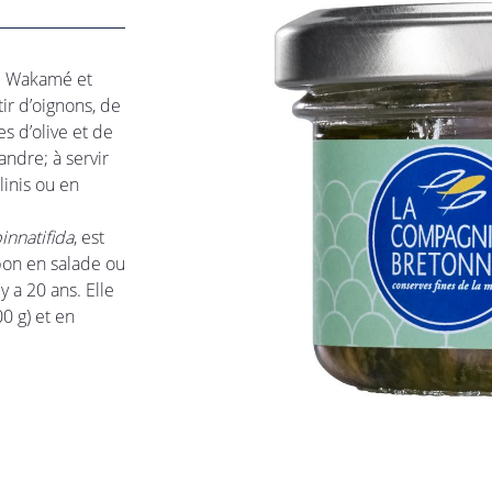
moment en
e Wakamé et
ir d’oignons, de
es d’olive et de
andre; à servir
linis ou en
innatifida
, est
pon en salade ou
y a 20 ans. Elle
0 g) et en