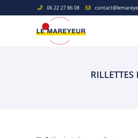
06 22 27 86 08
Route de Paris
18110 Fussy
06 22 27 86 08
RILLETTES
Adresse email de réception

En cochant cette case, vous consentez à recevoir nos propositions comme