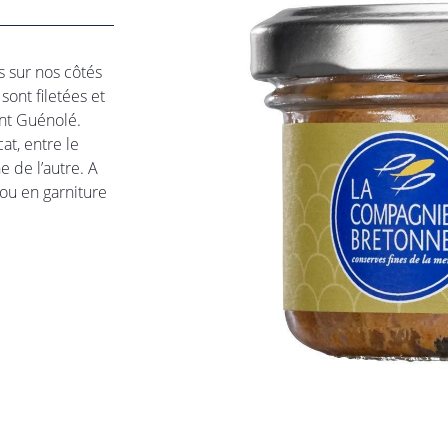
moment en
 sur nos côtés
sont filetées et
int Guénolé.
at, entre le
e de l’autre. A
 ou en garniture