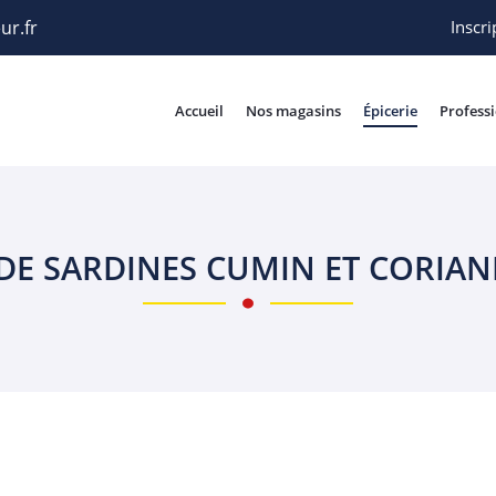
Inscri
Accueil
Nos magasins
Épicerie
Profess
 DE SARDINES CUMIN ET CORIA
rciales à