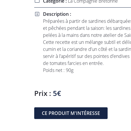
Catégorie :
La Compagnie Bretonne

l'adresse email indiqué ci-dessus. Vous pouvez vous désinscrire à tout 
utilisant
le formulaire de désinscription
.
Description :

INSCRIPTION
Préparées à partir de sardines débarquées
et pêchées pendant la saison: les sardines 
pelées à la mains dans notre atelier de Sa
Cette recette est un mélange subtil et délic
cumin et la coriandre d’un côté et la sardin
servir à l’apéritif sur des pointes d’endives
de tomates farcies en entrée.
Poids net : 90g
Prix :
5€
CE PRODUIT M'INTÉRESSE