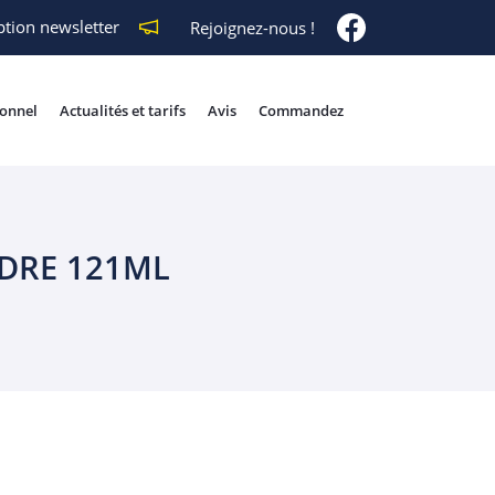
ption newsletter
Rejoignez-nous !
ionnel
Actualités et tarifs
Avis
Commandez
NDRE 121ML