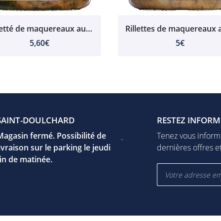
Emietté de maquereaux au Kombu Royal, marinade au Yuzu 121ml
5,60€
5€
UR-YÈVRE
SAINT-DOULCHARD
VIERZON
FUSSY
RESTEZ INFORM
F
e Jeanne d'arc
Magasin fermé. Possibilité de
17 rue Léo Mérigot
Jeudi
Tenez vous inform
 Mehun-Sur-Yèvre
livraison sur le parking le jeudi
18100 Vierzon
15h00 - 19h00
dernières offres et
er la carte
fin de matinée.
Afficher la carte
Vendredi
09h00 - 12h30
15h00 - 19h00
27 86 08
06 22 27 86 08
Samedi
9h00 - 12h00