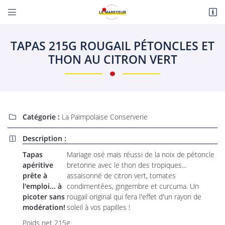


Route de Paris
18110 Fussy
TAPAS 215G ROUGAIL PÉTONCLES ET
06 22 27 86 08
THON AU CITRON VERT
Catégorie :
La Paimpolaise Conserverie

Description :

Adresse email de réception

Tapas
Mariage osé mais réussi de la noix de pétoncle
apéritive
bretonne avec le thon des tropiques...
En cochant cette case, vous consentez à recevoir nos propositions commerciales à
prête à
assaisonné de citron vert, tomates
l'adresse email indiqué ci-dessus. Vous pouvez vous désinscrire à tout moment en
l'emploi... à
condimentées, gingembre et curcuma. Un
utilisant
le formulaire de désinscription
.
picoter sans
rougail original qui fera l'effet d'un rayon de
modération!
soleil à vos papilles !
INSCRIPTION
Poids net 215g