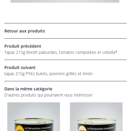
UNE QUESTI
Retour aux produits
06 22 27 86 
Accueil
Produit précédent
os magasins
Tapas 215g Breizh palourdes, tomates compotées et cebolla*
Épicerie
Produit suivant
tapas 215g P'tits bulots, poivrons grillés et limón
rofessionnel
RESTEZ INFO
alités et tarifs
Dans la même catégorie
D'autres produits qui pourraient vous intéresser
INSCRIPTION NEW
Avis
Commandez
REJOIGNEZ-NOU