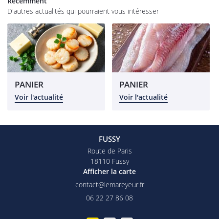
os magasins
Récemment
D'autres actualités qui pourraient vous intéresser
Épicerie
rofessionnel
RESTEZ INFO
alités et tarifs
INSCRIPTION NEW
Avis
PANIER
PANIER
Voir l'actualité
Voir l'actualité
Commandez
REJOIGNEZ-NOU
FUSSY
Route de Paris
18110 Fussy
Afficher la carte
06 22 27 86 08