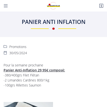


Route de Paris
18110 Fussy
PANIER ANTI INFLATION
06 22 27 86 08
Promotions

30/05/2024

Pour la semaine prochaine
Panier Anti-Inflation 29,95€ composé:
Adresse email de réception

-380/400grs Filet Flétan
-2 Limandes Cardines 800/1kg
En cochant cette case, vous consentez à recevoir nos propositions commerciales à
-100grs Rillettes Saumon
l'adresse email indiqué ci-dessus. Vous pouvez vous désinscrire à tout moment en
utilisant
le formulaire de désinscription
.
INSCRIPTION