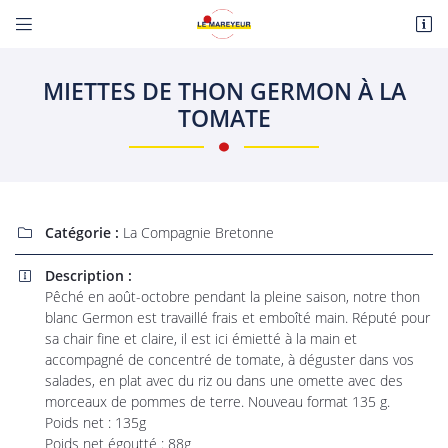


Route de Paris
18110 Fussy
MIETTES DE THON GERMON À LA
06 22 27 86 08
TOMATE
Catégorie :
La Compagnie Bretonne

Description :

Pêché en août-octobre pendant la pleine saison, notre thon
Adresse email de réception

blanc Germon est travaillé frais et emboîté main. Réputé pour
sa chair fine et claire, il est ici émietté à la main et
En cochant cette case, vous consentez à recevoir nos propositions commerciales à
accompagné de concentré de tomate, à déguster dans vos
l'adresse email indiqué ci-dessus. Vous pouvez vous désinscrire à tout moment en
utilisant
le formulaire de désinscription
.
salades, en plat avec du riz ou dans une omette avec des
morceaux de pommes de terre. Nouveau format 135 g.
INSCRIPTION
Poids net : 135g
Poids net égoutté : 88g