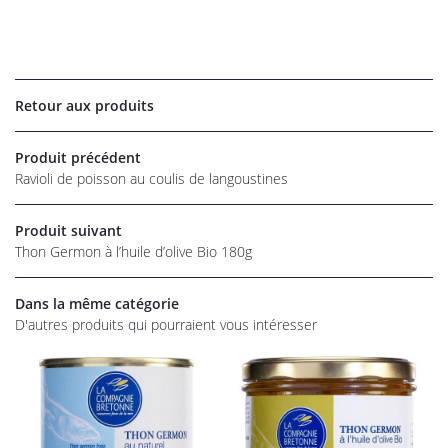
UNE QUESTI
Retour aux produits
06 22 27 86 
Accueil
Produit précédent
os magasins
Ravioli de poisson au coulis de langoustines
Épicerie
Produit suivant
Thon Germon à l’huile d’olive Bio 180g
rofessionnel
RESTEZ INFO
alités et tarifs
Dans la même catégorie
D'autres produits qui pourraient vous intéresser
INSCRIPTION NEW
Avis
Commandez
REJOIGNEZ-NOU