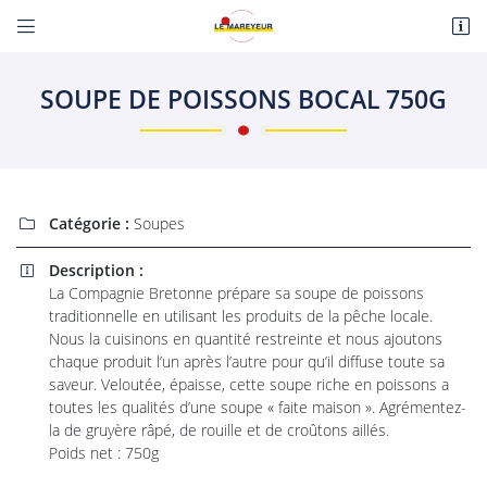


Route de Paris
18110 Fussy
SOUPE DE POISSONS BOCAL 750G
06 22 27 86 08
Catégorie :
Soupes

Description :

La Compagnie Bretonne prépare sa soupe de poissons
traditionnelle en utilisant les produits de la pêche locale.
Adresse email de réception

Nous la cuisinons en quantité restreinte et nous ajoutons
chaque produit l’un après l’autre pour qu’il diffuse toute sa
En cochant cette case, vous consentez à recevoir nos propositions commerciales à
saveur. Veloutée, épaisse, cette soupe riche en poissons a
l'adresse email indiqué ci-dessus. Vous pouvez vous désinscrire à tout moment en
utilisant
le formulaire de désinscription
.
toutes les qualités d’une soupe « faite maison ». Agrémentez-
la de gruyère râpé, de rouille et de croûtons aillés.
INSCRIPTION
Poids net : 750g