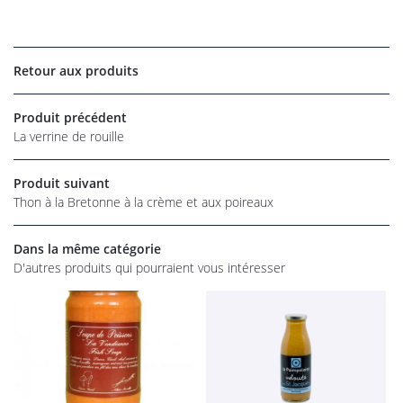
UNE QUESTI
Retour aux produits
06 22 27 86 
Accueil
Produit précédent
La verrine de rouille
os magasins
Épicerie
Produit suivant
Thon à la Bretonne à la crème et aux poireaux
rofessionnel
RESTEZ INFO
Dans la même catégorie
alités et tarifs
D'autres produits qui pourraient vous intéresser
INSCRIPTION NEW
Avis
Commandez
REJOIGNEZ-NOU