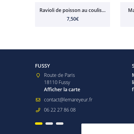
Ravioli de poisson au coulis de langoustines
Ma
7,50€
FUSSY
MEHUN-SUR-YÈVRE
MEHUN-S
igot
Route de Paris
Vendredi
119 Ru
18110 Fussy
09h00 - 12h30
18500
te
Afficher la carte
15h00 - 19h00
Affich
Samedi
09h00 - 12h00
06 22 27 86 08
06 22 