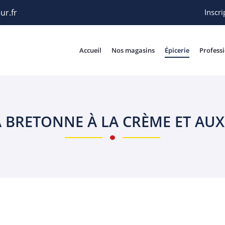
Inscri
Accueil
Nos magasins
Épicerie
Profess
 BRETONNE À LA CRÈME ET AU
rciales à