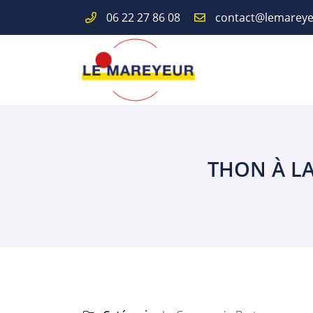
06 22 27 86 08
Route de Paris
18110 Fussy
06 22 27 86 08
THON À LA
Adresse email de réception

En cochant cette case, vous consentez à recevoir nos propositions comme