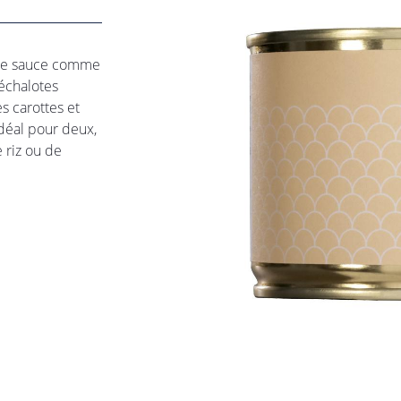
moment en
une sauce comme
 échalotes
s carottes et
Idéal pour deux,
riz ou de