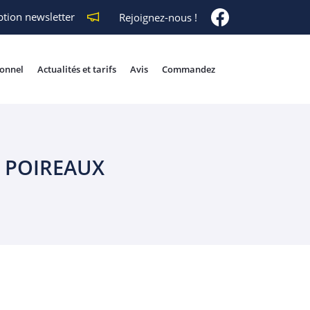
ption newsletter
Rejoignez-nous !
ionnel
Actualités et tarifs
Avis
Commandez
X POIREAUX