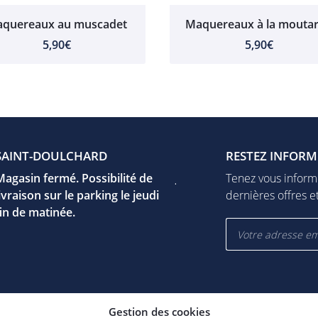
quereaux au muscadet
Maquereaux à la mouta
5,90€
5,90€
UR-YÈVRE
SAINT-DOULCHARD
VIERZON
FUSSY
RESTEZ INFORM
F
e Jeanne d'arc
Magasin fermé. Possibilité de
17 rue Léo Mérigot
Jeudi
Tenez vous inform
 Mehun-Sur-Yèvre
livraison sur le parking le jeudi
18100 Vierzon
15h00 - 19h00
dernières offres et
er la carte
fin de matinée.
Afficher la carte
Vendredi
09h00 - 12h30
15h00 - 19h00
27 86 08
06 22 27 86 08
Samedi
9h00 - 12h00
Gestion des cookies
REJOIGNEZ-NOUS