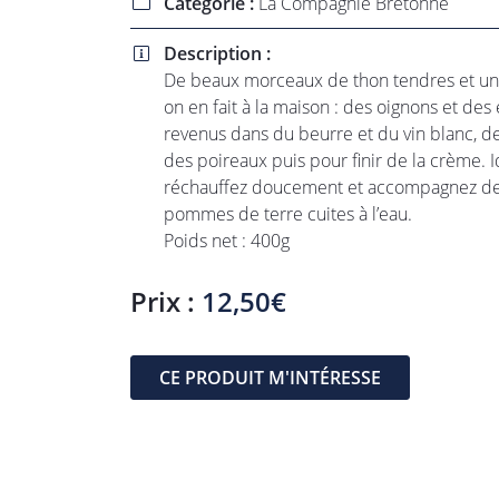
Catégorie :
La Compagnie Bretonne

l'adresse email indiqué ci-dessus. Vous pouvez vous désinscrire à tout 
utilisant
le formulaire de désinscription
.
Description :

INSCRIPTION
De beaux morceaux de thon tendres et 
on en fait à la maison : des oignons et des
revenus dans du beurre et du vin blanc, de
des poireaux puis pour finir de la crème. 
réchauffez doucement et accompagnez de 
pommes de terre cuites à l’eau.
Poids net : 400g
Prix :
12,50€
CE PRODUIT M'INTÉRESSE