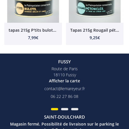
tapas 215g P'tits bulots, poivrons grillés et limón
Tapas 215g Rougail pétoncles et thon au citron vert
7,99€
9,25€
FUSSY
Route de Paris
18110 Fussy
Afficher la carte
06 22 27 86 08
SAINT-DOULCHARD
Magasin fermé. Possibilité de livraison sur le parking le