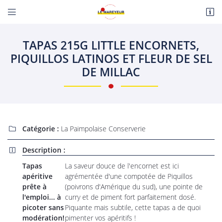


Route de Paris
18110 Fussy
TAPAS 215G LITTLE ENCORNETS,
06 22 27 86 08
PIQUILLOS LATINOS ET FLEUR DE SEL
DE MILLAC
Catégorie :
La Paimpolaise Conserverie

Description :

Adresse email de réception

Tapas
La saveur douce de l'encornet est ici
En cochant cette case, vous consentez à recevoir nos propositions commerciales à
apéritive
agrémentée d'une compotée de Piquillos
l'adresse email indiqué ci-dessus. Vous pouvez vous désinscrire à tout moment en
utilisant
le formulaire de désinscription
.
prête à
(poivrons d'Amérique du sud), une pointe de
l'emploi... à
curry et de piment fort parfaitement dosé.
INSCRIPTION
picoter sans
Piquante mais subtile, cette tapas a de quoi
modération!
pimenter vos apéritifs !