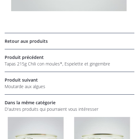
UNE QUESTI
Retour aux produits
06 22 27 86 
Accueil
Produit précédent
os magasins
Tapas 215g Chili con moules*, Espelette et gingembre
Épicerie
Produit suivant
rofessionnel
Moutarde aux algues
RESTEZ INFO
alités et tarifs
Dans la même catégorie
INSCRIPTION NEW
Avis
D'autres produits qui pourraient vous intéresser
Commandez
REJOIGNEZ-NOU